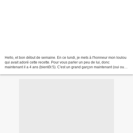
Hello, et bon début de semaine. En ce lundi, je mets à l'honneur mon loulou
qui avait adoré cette recette. Pour vous parler un peu de lui, donc
maintenant il a 4 ans (bientôt 5). C'est un grand garçon maintenant (oui oui
c'est très important) et il adore...