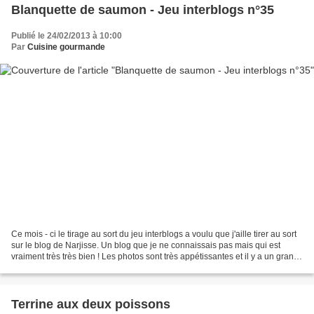
Blanquette de saumon - Jeu interblogs n°35
Publié le 24/02/2013 à 10:00
Par
Cuisine gourmande
Ce mois - ci le tirage au sort du jeu interblogs a voulu que j'aille tirer au sort
sur le blog de Narjisse. Un blog que je ne connaissais pas mais qui est
vraiment très très bien ! Les photos sont très appétissantes et il y a un grand
choix dans les recettes....
Terrine aux deux poissons