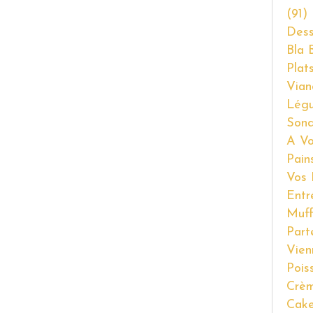
(91)
Dess
Bla 
Plat
Vian
Lég
Son
A Vo
Pain
Vos 
Entr
Muff
Part
Vien
Pois
Crèm
Cake