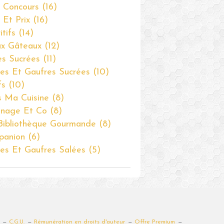
- Concours
(16)
 Et Prix
(16)
itifs
(14)
x Gâteaux
(12)
es Sucrées
(11)
es Et Gaufres Sucrées
(10)
fs
(10)
 Ma Cuisine
(8)
inage Et Co
(8)
ibliothèque Gourmande
(8)
panion
(6)
es Et Gaufres Salées
(5)
C.G.U.
Rémunération en droits d'auteur
Offre Premium