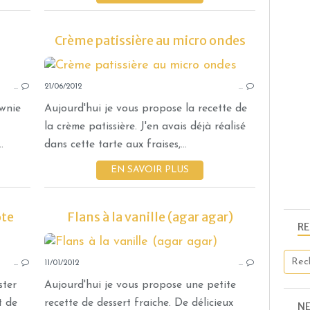
Crème patissière au micro ondes
CRÈMES - MOUSSES ET CONFITURES
…
21/06/2012
…
ownie
Aujourd'hui je vous propose la recette de
la crème patissière. J'en avais déjà réalisé
.
dans cette tarte aux fraises,...
EN SAVOIR PLUS
ote
Flans à la vanille (agar agar)
R
CRÈMES - MOUSSES ET CONFITURES
…
11/01/2012
…
ster
Aujourd'hui je vous propose une petite
t de
recette de dessert fraiche. De délicieux
N