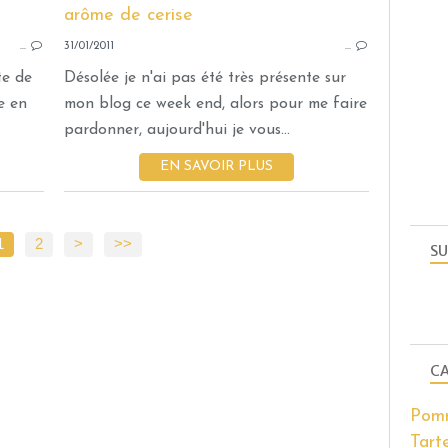
CRÈMES - MOUSSES ET CONFITURES
…
31/01/2011
…
te de
Désolée je n'ai pas été très présente sur
e en
mon blog ce week end, alors pour me faire
pardonner, aujourd'hui je vous...
EN SAVOIR PLUS
1
2
>
>>
SU
CA
Pomm
Tart