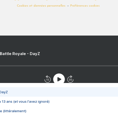
Cookies et données personnelles
Préférences cookies
 Battle Royale - DayZ
 DayZ
 a 13 ans (et vous l'avez ignoré)
e (littéralement)