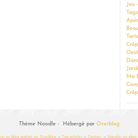
Jeu 
Tags
Apér
Beau
Tart
Crêp
Oeu
Dans
Jard
Ma B
Com
Crêp
Thème Noodle - Hébergé par
Overblog
éer un blog gratuit sur Overblog
Top articles
Contact
Signaler un abus