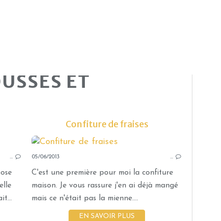
USSES ET
Confiture de fraises
CRÈMES - MOUSSES ET CONFITURES
…
05/06/2013
…
pose
C'est une première pour moi la confiture
elle
maison. Je vous rassure j'en ai déjà mangé
t...
mais ce n'était pas la mienne....
EN SAVOIR PLUS