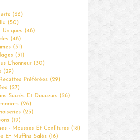
erts
(66)
Bla
(50)
s Uniques
(48)
des
(48)
umes
(31)
dages
(31)
us L'honneur
(30)
s
(29)
Recettes Préférées
(29)
ées
(27)
ins Sucrés Et Douceurs
(26)
enariats
(26)
noiseries
(23)
sons
(19)
es - Mousses Et Confitures
(18)
s Et Muffins Salés
(16)