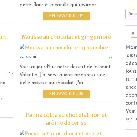
petits flans à la vanille qui raviront...
EN SAVOIR PLUS
À 
son
Mousse au chocolat et gingembre
Mama
lais
22/02/2011
CRÈMES - MOUSSES ET CONFITURES
…
déco
Voici aujourd'hui notre dessert de la Saint
jour
…
Valentin. J'ai servi à mon amoureux une
sur 
une
belle mousse au chocolat. J'ai...
enco
EN SAVOIR PLUS
abon
...
cont
Voir
Panna cotta au chocolat noir et
sur 
arôme de cerise