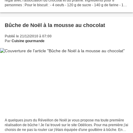
régal avec l'association du chocolat et du praliné. Ingrédients pour 8
personnes : Pour le biscuit : - 4 oeufs - 120 g de sucre - 140 g de farine - 1
pincée de sel Pour la mousse...
Bûche de Noël à la mousse au chocolat
Publié le 21/12/2010 à 07:00
Par
Cuisine gourmande
A quelques jours du Réveillon de Noël je vous propose ma toute première
réalisation de bûche ! Je l'ai trouvé sur le site Odélices. Pour ma première j'ai
choisis de ne pas la rouler car j'étais équipée d'une gouttière à bûche. En