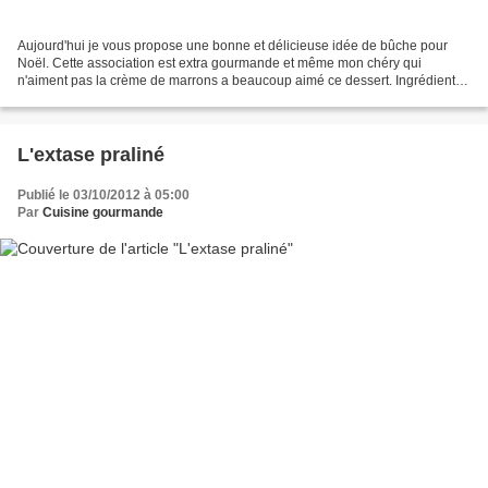
Aujourd'hui je vous propose une bonne et délicieuse idée de bûche pour
Noël. Cette association est extra gourmande et même mon chéry qui
n'aiment pas la crème de marrons a beaucoup aimé ce dessert. Ingrédients :
Pour le biscuit : - 3 œufs - 62 g de sucre...
L'extase praliné
Publié le 03/10/2012 à 05:00
Par
Cuisine gourmande