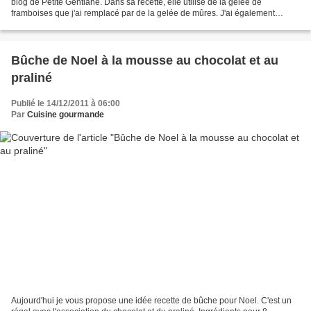
blog de Petite Gentiane. Dans sa recette, elle utilise de la gelée de
framboises que j'ai remplacé par de la gelée de mûres. J'ai également
changé les quantités car je ne voulais...
Bûche de Noel à la mousse au chocolat et au
praliné
Publié le 14/12/2011 à 06:00
Par
Cuisine gourmande
Aujourd'hui je vous propose une idée recette de bûche pour Noel. C'est un